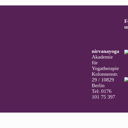
AGBs
F
u
Datenschutz
Impressum
nirvanayoga
Akademie
für
Yogatherapie
Kolonnenstr.
29 / 10829
Berlin
Tel: 0176
101 75 397