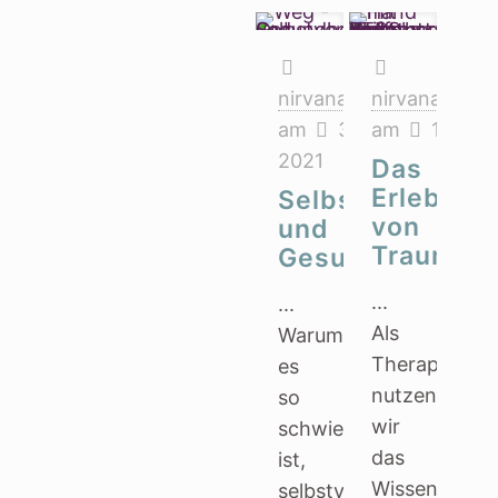
nirvana_yogatherapie
nirvana_yoga
am
30. August
am
19. Apr
2021
Das
Erleben
Selbstverantwo
von
und
Traumata
Gesundheit
...
...
Als
Warum
Therapeut*i
es
nutzen
so
wir
schwierig
das
ist,
Wissen
selbstverantwortlich