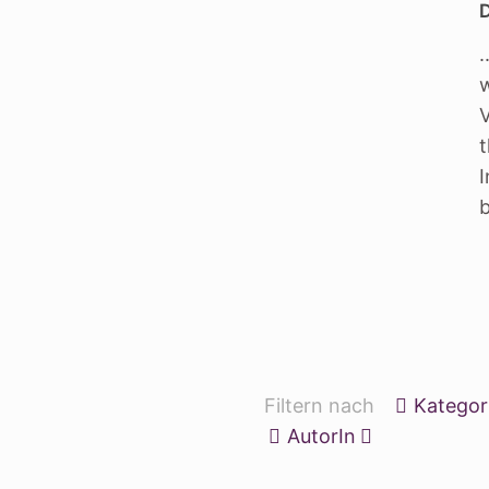
V
b
Filtern nach
Kategor
AutorIn