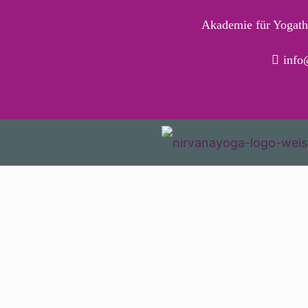
Akademie für Yogath
info
nirv
YOGA