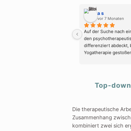
a s
vor 7 Monaten
Auf der Suche nach ein
den psychotherapeutisc
differenziert abdeckt, b
Yogatherapie gestoßen
keine Sekunde bereut.
Die Möglichkeit, die A
auch online zu absolvie
kombinieren zu können,
Top-down
viele terminliche Hera
Besonders die Präsenz
Die Gruppendynamik wa
lebendig und fachlich 
Die therapeutische Arb
Ich bin nach jedem Mo
Zusammenhang zwisch
gefahren. Aus meiner S
kombiniert zwei sich 
inklusive der Prüfung 