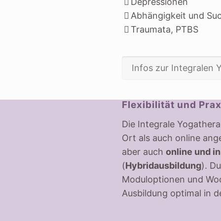
Depressionen
Abhängigkeit und Su
Traumata, PTBS
Infos zur Integralen
Flexibilität und Pra
Die Integrale Yogathera
Ort als auch online an
aber auch
online und i
(
Hybridausbildung
). D
Moduloptionen und Woc
Ausbildung optimal in de