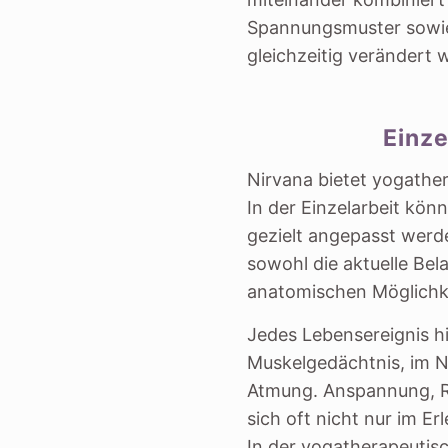
Spannungsmuster sowie
gleichzeitig verändert 
Einze
Nirvana bietet yogather
In der Einzelarbeit kö
gezielt angepasst werd
sowohl die aktuelle Bel
anatomischen Möglichk
Jedes Lebensereignis hi
Muskelgedächtnis, im N
Atmung. Anspannung, R
sich oft nicht nur im E
In der yogatherapeutis