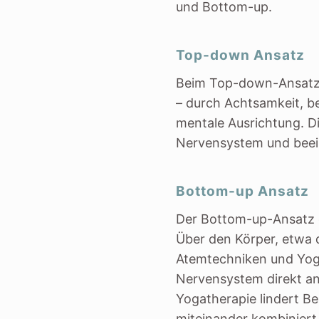
und Bottom-up.
sich bereits sehr gut nut
ineinander – und je me
wird das Verständnis.
Top-down Ansatz
Ein großes Dankeschön
Beim Top-down-Ansatz w
mit unglaublich viel W
aufgebaut hat und trägt
– durch Achtsamkeit,
immer wieder liebevoll
mentale Ausrichtung. Di
nahbar, klar und dabei 
Nervensystem und beein
Danke für diese beson
Bottom-up Ansatz
Der Bottom-up-Ansatz
Über den Körper, etwa 
Atemtechniken und Yog
Nervensystem direkt a
Yogatherapie lindert 
miteinander kombiniert