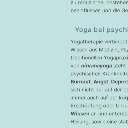
zu reduzieren, bestehe
beeinflussen und die Ge
Yoga bei psych
Yogatherapie verbindet
Wissen aus Medizin, Ps
traditionellen Yogaprax
von
nirvanayoga
steht 
psychischen Krankheit
Burnout
,
Angst
,
Depre
sich nicht nur auf der
immer auch auf der kör
Erschöpfung oder Unruh
Wissen
an und unterstü
Heilung, sowie eine stab